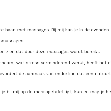
e baan met massages. Bij mij kan je in de avonden e
ngsmassages.
gen zien dat door deze massages wordt bereikt.
ichaam, wat stress verminderend werkt, heeft het d
ordert de aanmaak van endorfine dat een natuurlij
e bij mij op de massagetafel ligt, kun en mag je het