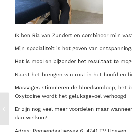
Ik ben Ria van Zundert en combineer mijn vast
Mijn specialiteit is het geven van ontspanni
Het is mooi en bijzonder het resultaat te mo
Naast het brengen van rust in het hoofd en l
Massages stimuleren de bloedsomloop, het bev
Oxytocine wordt het geluksgevoel verhoogd.
Er zijn nog veel meer voordelen maar wanneer j
Herpen
dan welkom!
Adres: Roosendaalseweg 6, 4741 TV Hoeven