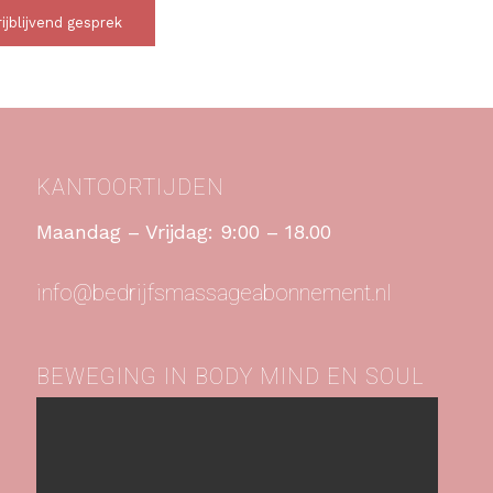
jblijvend gesprek
KANTOORTIJDEN
Maandag – Vrijdag: 9:00 – 18.00
info@bedrijfsmassageabonnement.nl
BEWEGING IN BODY MIND EN SOUL