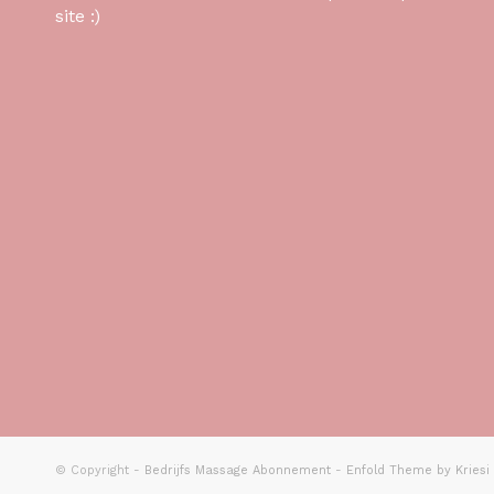
site :)
© Copyright -
Bedrijfs Massage Abonnement
-
Enfold Theme by Kriesi