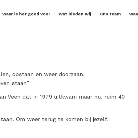
Waar is het goed voor
Wat bieden wij
Ons team
Waa
allen, opstaan en weer doorgaan.
ijven staan”
 van Veen dat in 1979 uitkwam maar nu, ruim 40
 staan. Om weer terug te komen bij jezelf.