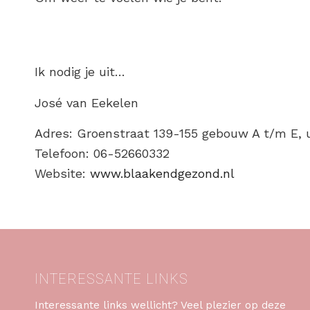
Ik nodig je uit…
José van Eekelen
Adres: Groenstraat 139-155 gebouw A t/m E, u
Telefoon: 06-52660332
Website:
www.blaakendgezond.nl
INTERESSANTE LINKS
Interessante links wellicht? Veel plezier op deze