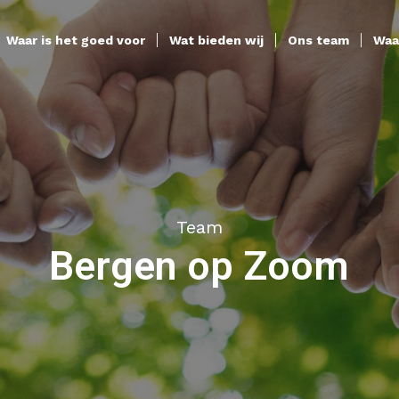
Waar is het goed voor
Wat bieden wij
Ons team
Waa
Team
Bergen op Zoom