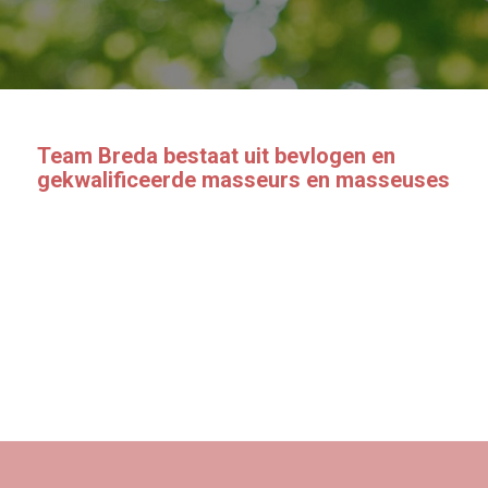
Team Breda bestaat uit bevlogen en
gekwalificeerde masseurs en masseuses