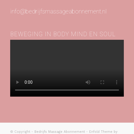
info@bedrijfsmassageabonnement.nl
BEWEGING IN BODY MIND EN SOUL
© Copyright -
Bedrijfs Massage Abonnement
-
Enfold Theme by