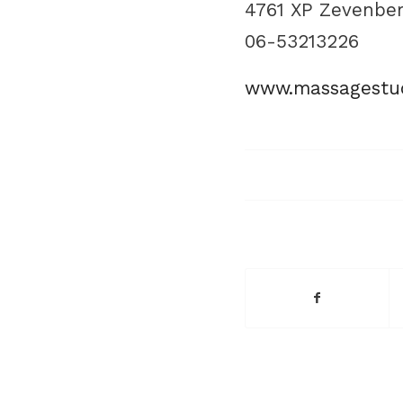
4761 XP Zevenbe
06-53213226
www.massagestud