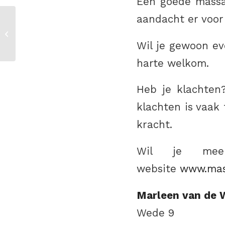
Een goede massa
aandacht er voor 
Lonneke van der Kolk
Wil je gewoon eve
harte welkom.
Heb je klachten
klachten is vaak
kracht.
Wil je mee
website
www.mas
Marleen van de W
Wede 9