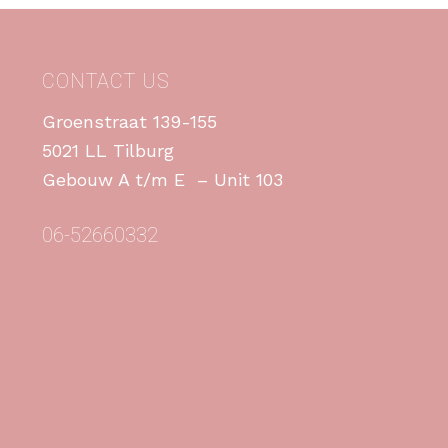
CONTACT US
Groenstraat 139-155
5021 LL Tilburg
Gebouw A t/m E – Unit 103
06-52660332