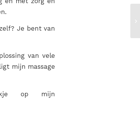
g en met zorg en
en.
ezelf? Je bent van
lossing van vele
ligt mijn massage
kje op mijn